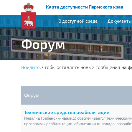
Карта доступности Пермского края
О доступной среде
Документы
Форум
Вы
Войдите
, чтобы оставлять новые сообщения на ф
здесь
Форум
Нет
Технические средства реабилитации
новых
Инвалид (ребенок-инвалид) обеспечивается техническим
программы реабилитации, абилитации инвалида, разрабо
сообщений