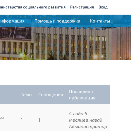
инистерства социального развития
Регистрация
Вход
Информация
Помощь и поддержка
Контакты
Последняя
Темы
Сообщения
публикация
4 года 6
ой
1
1
месяцев назад
Администратор