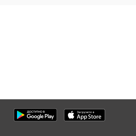
.
.
.