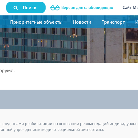
Поиск
Версия для слабовидящих
Сайт М
Приоритетные объекты
Новости
Транспорт
оруме.
и средствами реабилитации на основании рекомендаций индивидуальн
танной учреждением медико-социальной экспертизы.