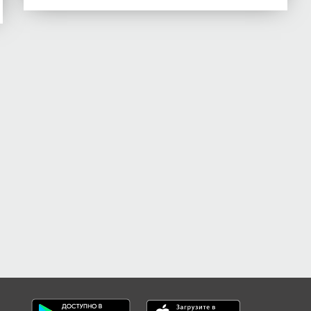
.
.
.