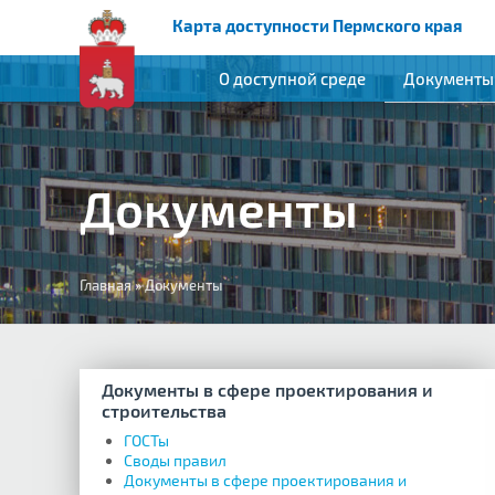
Карта доступности Пермского края
О доступной среде
Документы
Документы
Вы
Главная
»
Документы
здесь
Документы в сфере проектирования и
строительства
ГОСТы
Своды правил
Документы в сфере проектирования и