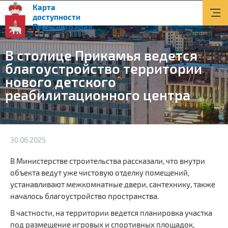
Карта
О доступной среде
доступности
Пермского края
Документы
В столице Прикамья ведется
Приоритетные объекты
благоустройство территории
нового детского
Новости
реабилитационного центра
Транспорт
Информация
30.06.2025
Помощь и поддержка
В Министерстве строительства рассказали, что внутри
Контакты
объекта ведут уже чистовую отделку помещений,
устанавливают межкомнатные двери, сантехнику, также
Поиск
началось благоустройство пространства.
В частности, на территории ведется планировка участка
Версия для слабовидящих
под размещение игровых и спортивных площадок,