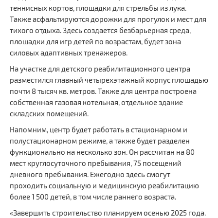
Сайт Министерства социального развития
теннисных кортов, площадки для стрельбы из лука.
Также асфальтируются дорожки для прогулок и мест для
Регистрация
тихого отдыха. Здесь создается безбарьерная среда,
площадки для игр детей по возрастам, будет зона
Вход
силовых адаптивных тренажеров.
На участке для детского реабилитационного центра
Главная
разместился главный четырехэтажный корпус площадью
почти 8 тысяч кв. метров. Также для центра построена
собственная газовая котельная, отдельное здание
складских помещений.
Напомним, центр будет работать в стационарном и
полустационарном режиме, а также будет разделен
функционально на несколько зон. Он рассчитан на 80
мест круглосуточного пребывания, 75 посещений
дневного пребывания. Ежегодно здесь смогут
проходить социальную и медицинскую реабилитацию
более 1 500 детей, в том числе раннего возраста.
«Завершить строительство планируем осенью 2025 года.