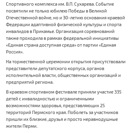
Спортивного комплекса им. В.П. Сухарева. Событие
Сайт Министерства социального развития
посвятили не только юбилею Победы в Великой
Регистрация
Отечественной войне, но и 30-летию основания краевой
Федерации адаптивной физической культуры и спорта
Вход
инвалидов в Прикамье. Организация соревнований
также проходила в рамках федеральной инициативы
Главная
«Единая страна доступная среда» от партии «Единая
Россия».
На торжественной церемонии открытия присутствовали
представители депутатского корпуса, органов
исполнительной власти, общественных организаций и
предприятий региона.
В краевом спортивном фестивале приняли участие 335
детей с инвалидностью и ограниченными
возможностями здоровья, представляющих 25
территорий Пермского края. Поболеть за участников
пришли их близкие, друзья и просто неравнодушные
жители Перми.