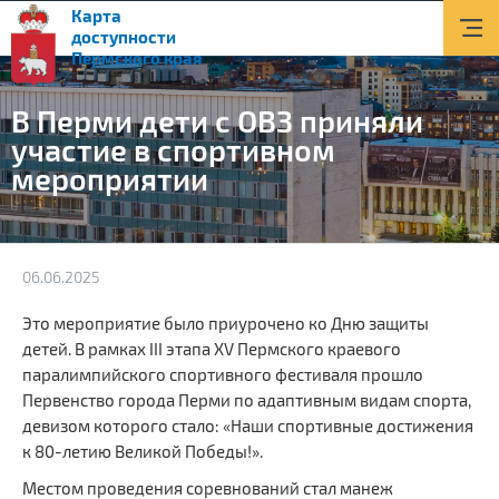
Карта
О доступной среде
доступности
Пермского края
Документы
В Перми дети с ОВЗ приняли
Приоритетные объекты
участие в спортивном
мероприятии
Новости
Транспорт
Информация
06.06.2025
Помощь и поддержка
Это мероприятие было приурочено ко Дню защиты
детей. В рамках III этапа XV Пермского краевого
Контакты
паралимпийского спортивного фестиваля прошло
Первенство города Перми по адаптивным видам спорта,
Поиск
девизом которого стало: «Наши спортивные достижения
к 80-летию Великой Победы!».
Версия для слабовидящих
Местом проведения соревнований стал манеж