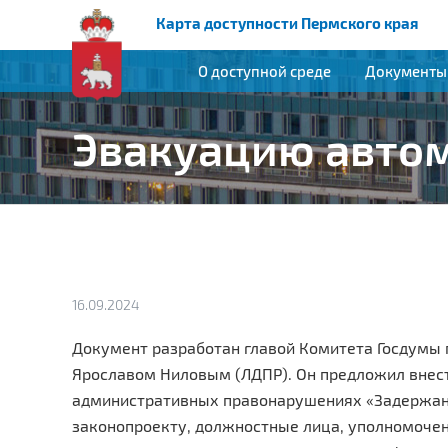
Карта доступности Пермского края
О доступной среде
Документы
Эвакуацию автом
16.09.2024
Документ разработан главой Комитета Госдумы п
Ярославом Ниловым (ЛДПР). Он предложил внести
административных правонарушениях «Задержани
законопроекту, должностные лица, уполномоче