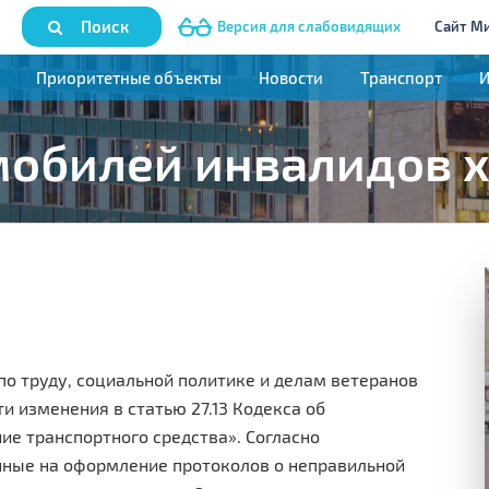
Поиск
Версия для слабовидящих
Сайт М
Приоритетные объекты
Новости
Транспорт
обилей инвалидов х
о труду, социальной политике и делам ветеранов
 изменения в статью 27.13 Кодекса об
е транспортного средства». Согласно
нные на оформление протоколов о неправильной