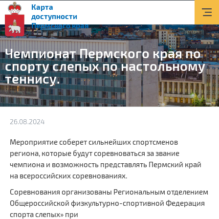
Карта
О доступной среде
доступности
Пермского края
Документы
Чемпионат Пермского края по
Приоритетные объекты
спорту слепых по настольному
теннису.
Новости
Транспорт
Информация
26.08.2024
Помощь и поддержка
Мероприятие соберет сильнейших спортсменов
региона, которые будут соревноваться за звание
Контакты
чемпиона и возможность представлять Пермский край
на всероссийских соревнованиях.
Поиск
Соревнования организованы Региональным отделением
Общероссийской физкультурно-спортивной Федерация
Версия для слабовидящих
спорта слепых» при