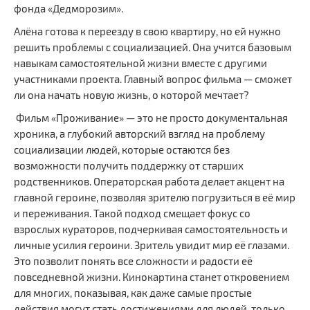
фонда «Дедморозим».
Сайт Министерства социального развития
Алёна готова к переезду в свою квартиру, но ей нужно
Регистрация
решить проблемы с социализацией. Она учится базовым
навыкам самостоятельной жизни вместе с другими
Вход
участниками проекта. Главный вопрос фильма — сможет
ли она начать новую жизнь, о которой мечтает?
Главная
Фильм «Проживание» — это не просто документальная
хроника, а глубокий авторский взгляд на проблему
социализации людей, которые остаются без
возможности получить поддержку от старших
родственников. Операторская работа делает акцент на
главной героине, позволяя зрителю погрузиться в её мир
и переживания. Такой подход смещает фокус со
взрослых кураторов, подчеркивая самостоятельность и
личные усилия героини. Зритель увидит мир её глазами.
Это позволит понять все сложности и радости её
повседневной жизни. Кинокартина станет откровением
для многих, показывая, как даже самые простые
действия могут стать достижениями для людей, только