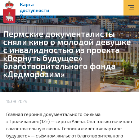
Карта
О доступной среде
доступности
Пермского края
Документы
Пермские документалисты
Приоритетные объекты
сняли кино о молодой девушке
с инвалидностью из проекта
Новости
«Вернуть будущее»
Транспорт
благотворительного фонда
«Дедморозим»
Информация
Помощь и поддержка
16.08.2024
Контакты
Главная героиня документального фильма
Поиск
«Проживание» (12+) — сирота Алёна. Она только начинает
самостоятельную жизнь. Героиня живёт в «квартире
Версия для слабовидящих
будущего» — съёмном жилье от благотворительного