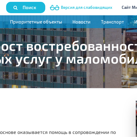
Поиск
Версия для слабовидящих
Сайт М
Приоритетные объекты
Новости
Транспорт
ост востребованнос
х услуг у маломоб
основе оказывается помощь в сопровождении по