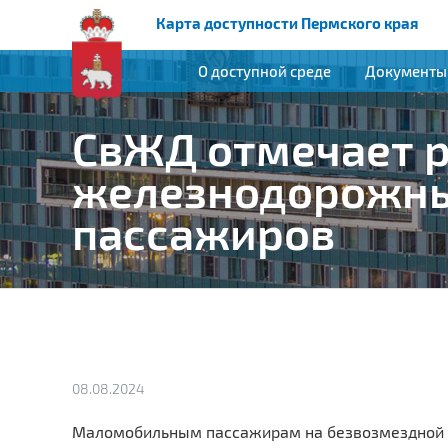
Карта доступности Пермского края
О доступной среде
Документы
СвЖД отмечает р
железнодорожны
пассажиров
08.08.2024
Маломобильным пассажирам на безвозмездной 