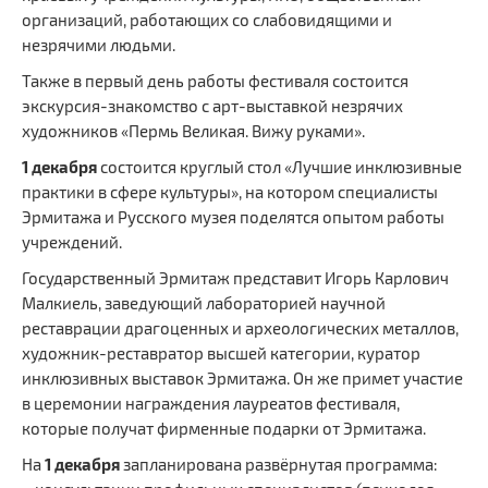
Сайт Министерства социального развития
организаций, работающих со слабовидящими и
незрячими людьми.
Регистрация
Также в первый день работы фестиваля состоится
экскурсия-знакомство с арт-выставкой незрячих
Вход
художников «Пермь Великая. Вижу руками».
Главная
1 декабря
состоится круглый стол «Лучшие инклюзивные
практики в сфере культуры», на котором специалисты
Эрмитажа и Русского музея поделятся опытом работы
учреждений.
Государственный Эрмитаж представит Игорь Карлович
Малкиель, заведующий лабораторией научной
реставрации драгоценных и археологических металлов,
художник-реставратор высшей категории, куратор
инклюзивных выставок Эрмитажа. Он же примет участие
в церемонии награждения лауреатов фестиваля,
которые получат фирменные подарки от Эрмитажа.
На
1 декабря
запланирована развёрнутая программа: