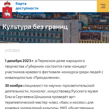
Карта
О доступной среде
доступности
Пермского края
Документы
Культура без границ
Приоритетные объекты
Новости
Транспорт
27.11.2023
Информация
1 декабря 2023 г.
в Пермском доме народного
творчества «Губерния» состоится гала-концерт
Помощь и поддержка
участников краевого фестиваля-конкурса среди людей с
инвалидностью «Преодоление».
Контакты
30 ноября
специалист по научно-просветительской
деятельности, психолог, искусствовед Русского музея
Поиск
Ольга Сергеевна Шишкина проведёт арт-
Версия для слабовидящих
терапевтический мастер-класс «Хаос и космос» для
краевых учреждений культуры, НКО, общественных