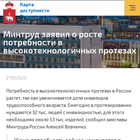
Карта
О доступной среде
доступности
Пермского края
Документы
Минтруд заявил о росте
Приоритетные объекты
потребности в
высокотехнологичных протезах
Новости
Транспорт
Информация
27.10.2023
Помощь и поддержка
Потребность в высокотехнологичных протезах в России
растет, так как увеличивается доля инвалидов
Контакты
трудоспособного возраста. Ежегодно в протезировании
нуждаются 32 тыс. людей с инвалидностью, для этого
Поиск
необходимо около 53 тыс. изделий, сообщил замглавы
Минтруда России Алексей Вовченко.
Версия для слабовидящих