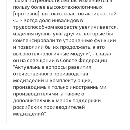
"Сама потребность сейчас изменяется в
Сайт Министерства социального развития
пользу более высокотехнологичных
[протезов], высоких классов активностей.
Регистрация
<...> Когда доля инвалидов в
трудоспособном возрасте увеличивается,
Вход
изделия нужны уже другие, которые бы
компенсировали те утраченные функции
Главная
и позволили бы их продолжать, а это
высокотехнологичные модули", - сказал
он на совещании в Совете Федерации
"Актуальные вопросы развития
отечественного производства
медизделий и комплектующих,
производимых только иностранными
производителями, а также о
дополнительных мерах поддержки
российских производителей
медизделий".