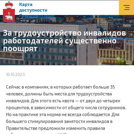
Карта
О доступной среде
доступности
Пермского края
Документы
За трудоустройство инвалидов
Приоритетные объекты
работодателей существенно
поощрят
Новости
Транспорт
Информация
16.10.2023
Помощь и поддержка
Сейчас в компаниях, в которых работает больше 35
человек, должны быть места для трудоустройства
Контакты
инвалидов. Для этого есть квота — от двух до четырех
процентов, в зависимости от общего числа сотрудников.
Поиск
Но на практике эта норма не всегда соблюдается. Для
большего стимулирования занятости инвалидов в
Версия для слабовидящих
Правительстве предложили изменить правила