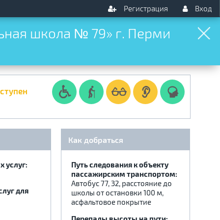
Регистрация
Вход
ная школа № 79» г. Перми
оступен
Как добраться
 услуг:
Путь следования к объекту
пассажирским транспортом:
Автобус 77, 32, расстояние до
слуг для
школы от остановки 100 м,
асфальтовое покрытие
Перепады высоты на пути: