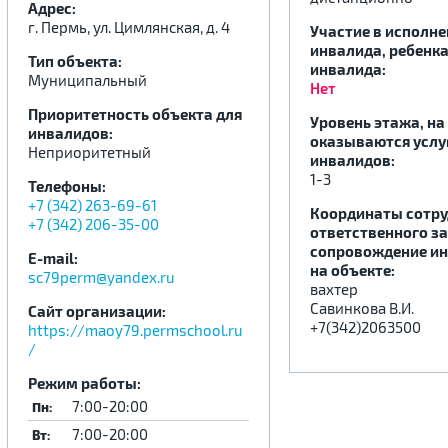
Адрес:
г. Пермь, ул. Цимлянская, д. 4
Участие в исполн
инвалида, ребенка
Тип объекта:
.
.
.
инвалида:
Муниципальный
Нет
Приоритетность объекта для
Уровень этажа, на
инвалидов:
оказываются услу
Неприоритетный
инвалидов:
1-3
Телефоны:
+7 (342) 263-69-61
Координаты сотру
+7 (342) 206-35-00
ответственного за
сопровождение и
E-mail:
на объекте:
sc79perm@yandex.ru
вахтер
Савинкова В.И.
Сайт организации:
+7(342)2063500
https://maoy79.permschool.ru
/
Режим работы:
7:00-20:00
Пн:
7:00-20:00
Вт: