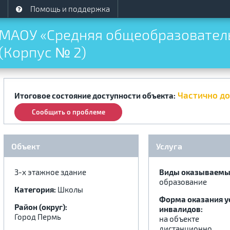
Помощь и поддержка
МАОУ «Средняя общеобразователь
(Корпус № 2)
Частично д
Итоговое состояние доступности объекта:
Сообщить о проблеме
Объект
Услуга
3-х этажное здание
Виды оказываемых
образование
Категория:
Школы
Форма оказания у
Район (округ):
инвалидов:
Город Пермь
на объекте
дистанционно