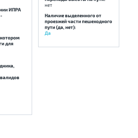
нет
ении ИПРА
-
Наличие выделенного от
проезжей части пешеходного
пути (да, нет):
Да
 котором
ги для
дника,
нвалидов