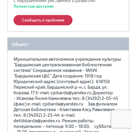
С нарушениями умственного развития
:
.
.
.
Полностью доступен
Сообщить о проблеме
Реабилитация по месту жительства:
Объект
Адаптация по месту жительства:
Муниципальное автономное учреждение культуры
"Бардымская централизованная библиотечная
система" Сокращенное название - МАУК
"Бардымская ЦБС" Дата создания: 1918 год
Юридический адрес (почтовый адрес): 618150
Пермский край, Бардымский р-н, с. Барда, ул.
Кирова, 17 Е-mail: cpibarda@yandex.ru Директор
- Исакова Лилия Камилевна тел.: 8 (34292) 2-05-45
(факс) е-mail: cpibarda@yandex.ru Зав.филиалом
Детская библиотека - Клантаева Алсу Равилевна
тел.: 8 (34292) 2-23-44 е-mail:
detlibbarda@yandex.ru Режим работы:
понедельник – пятница: 9.00 – 18.00, суббота: 11.00
– 15.00, воскресенье – выходной. Здание