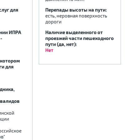
слуг для
Перепады высоты на пути:
есть, неровная поверхность
дороги
ении ИПРА
Наличие выделенного от
-
проезжей части пешеходного
пути (да, нет):
Нет
 котором
ги для
дника,
нвалидов
инской
ации
оссийское
в"