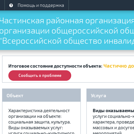
Помощь и поддержка
Частинская районная организаци
организации общероссийской об
"Всероссийской общество инвали
Частично д
Итоговое состояние доступности объекта:
Сообщить о проблеме
Объект
Услуга
Характеристика деятельност
Виды оказываемых
организации на объекте:
услуги социально-
социальная защита, культура.
характера, провед
Виды оказываемых услуг:
массовых и досуго
услуги социально-культурного
мероприятий.