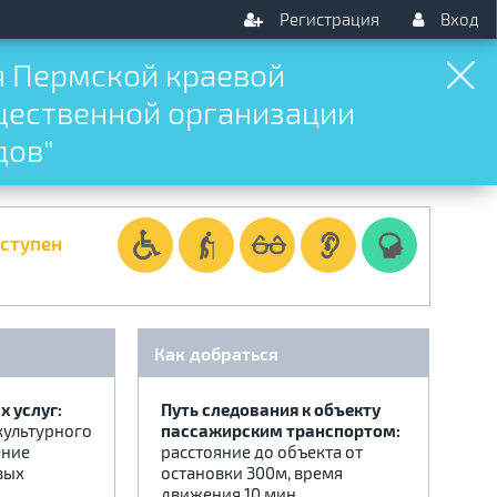
Регистрация
Вход
я Пермской краевой
щественной организации
дов"
оступен
Как добраться
 услуг:
Путь следования к объекту
культурного
пассажирским транспортом:
ение
расстояние до объекта от
вых
остановки 300м, время
движения 10 мин.