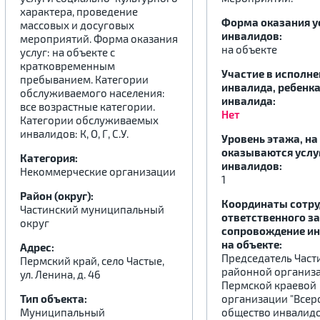
характера, проведение
Форма оказания у
массовых и досуговых
инвалидов:
мероприятий. Форма оказания
.
.
.
на объекте
услуг: на объекте с
кратковременным
Участие в исполн
пребыванием. Категории
инвалида, ребенка
обслуживаемого населения:
инвалида:
все возрастные категории.
Нет
Категории обслуживаемых
инвалидов: К, О, Г, С.У.
Уровень этажа, на
оказываются услу
Категория:
инвалидов:
Некоммерческие организации
1
Район (округ):
Координаты сотру
Частинский муниципальный
ответственного за
округ
сопровождение и
на объекте:
Адрес:
Председатель Част
Пермский край, село Частые,
районной организ
ул. Ленина, д. 46
Пермской краевой
Тип объекта:
организации "Всер
Муниципальный
общество инвалидо