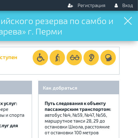
Регистрация
Вход
ийского резерва по самбо и
арева» г. Перми
оступен
Как добраться
 услуг:
Путь следования к объекту
фере
пассажирским транспортом:
ры и спорта
автобус №4, №59, №47, №56,
маршрутное такси 28, 29 до
слуг для
остановки Школа, расстояние
от остановки 100 метров