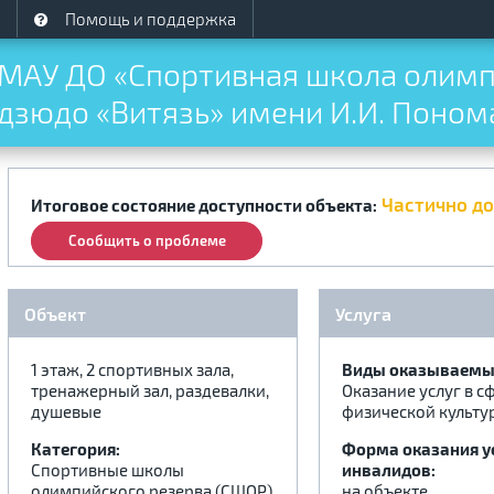
Помощь и поддержка
МАУ ДО «Спортивная школа олимп
дзюдо «Витязь» имени И.И. Поном
Частично д
Итоговое состояние доступности объекта:
Сообщить о проблеме
Объект
Услуга
1 этаж, 2 спортивных зала,
Виды оказываемых
тренажерный зал, раздевалки,
Оказание услуг в с
душевые
физической культу
Категория:
Форма оказания у
Спортивные школы
инвалидов:
олимпийского резерва (СШОР)
на объекте