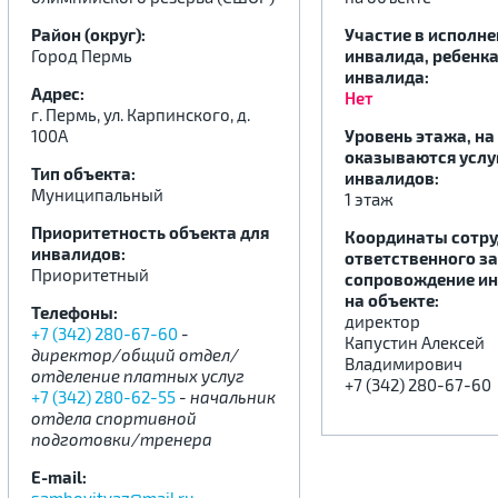
Район (округ):
Участие в исполн
Город Пермь
инвалида, ребенка
.
.
.
инвалида:
Адрес:
Нет
г. Пермь, ул. Карпинского, д.
100А
Уровень этажа, на
оказываются услу
Тип объекта:
инвалидов:
Муниципальный
1 этаж
Приоритетность объекта для
Координаты сотру
инвалидов:
ответственного за
Приоритетный
сопровождение и
на объекте:
Телефоны:
директор
+7 (342) 280-67-60
-
Капустин Алексей
директор/общий отдел/
Владимирович
отделение платных услуг
+7 (342) 280-67-60
+7 (342) 280-62-55
- начальник
отдела спортивной
подготовки/тренера
E-mail: