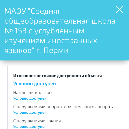
МАОУ "Средняя
общеобразовательная школа
№ 153 с углубленным
изучением иностранных
языков" г. Перми
Итоговое состояние доступности объекта:
Условно доступен
На кресле-коляске
:
Условно доступен
С нарушениями опорно-двигательного аппарата
:
Условно доступен
С нарушениями зрения
:
Условно доступен