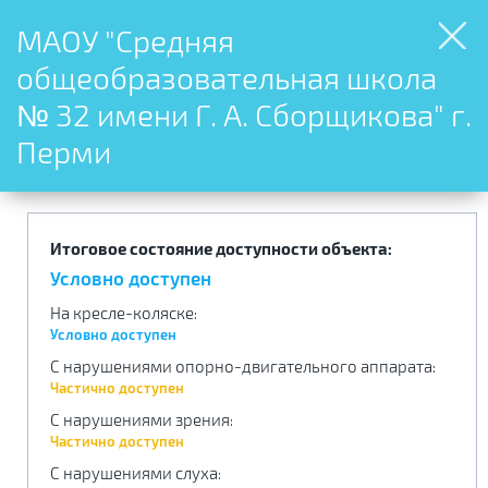
МАОУ "Средняя
общеобразовательная школа
№ 32 имени Г. А. Сборщикова" г.
Перми
Итоговое состояние доступности объекта:
Условно доступен
На кресле-коляске
:
Условно доступен
С нарушениями опорно-двигательного аппарата
:
Частично доступен
С нарушениями зрения
:
Частично доступен
С нарушениями слуха
: