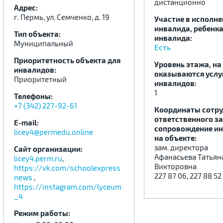
дистанционно
Адрес:
г. Пермь, ул. Семченко, д. 19
Участие в исполн
инвалида, ребенка
.
.
.
Тип объекта:
инвалида:
Муниципальный
Есть
Приоритетность объекта для
Уровень этажа, на
инвалидов:
оказываются услу
Приоритетный
инвалидов:
1
Телефоны:
+7 (342) 227-92-61
Координаты сотру
ответственного за
E-mail:
сопровождение и
licey4@permedu.online
на объекте:
зам. директора
Сайт организации:
Афанасьева Татьян
licey4.perm.ru
,
Викторовна
https://vk.com/schoolexpress
227 87 06, 227 88 52
news
,
https://instagram.com/lyceum
_4
Режим работы: