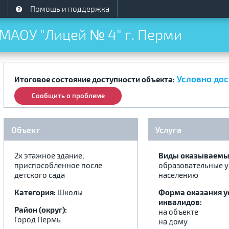
Помощь и поддержка
МАОУ "Лицей № 4" г. Перми
Условно дос
Итоговое состояние доступности объекта:
Сообщить о проблеме
Объект
Услуга
2х этажное здание,
Виды оказываемых
приспособленное после
образовательные у
детского сада
населению
Категория:
Школы
Форма оказания у
инвалидов:
Район (округ):
на объекте
Город Пермь
на дому