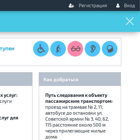
Регистрация
Вход
тупен
Как добраться
 услуг:
Путь следования к объекту
слуги
пассажирским транспортом:
проезд на трамвае № 2, 11;
автобусе до остановки ул.
слуг для
Советской армии № 3, 40, 62,
115 расстояние около 500 м
через прилегающие жилые
дома.