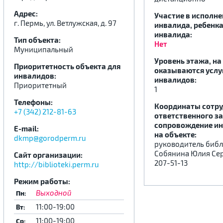
Адрес:
Участие в исполн
г. Пермь, ул. Ветлужская, д. 97
инвалида, ребенка
.
.
.
инвалида:
Тип объекта:
Нет
Муниципальный
Уровень этажа, на
Приоритетность объекта для
оказываются услу
инвалидов:
инвалидов:
Приоритетный
1
Телефоны:
Координаты сотру
+7 (342) 212-81-63
ответственного за
сопровождение и
E-mail:
на объекте:
dkmp@gorodperm.ru
руководитель биб
Собянина Юлия Се
Сайт организации:
207-51-13
http://biblioteki.perm.ru
Режим работы:
Выходной
Пн:
11:00-19:00
Вт:
11:00-19:00
Ср: