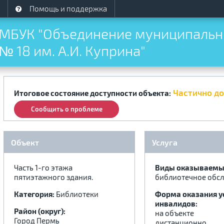
Помощь и поддержка
МБУК "Объединение муниципальны
№ 18 им. А.И. Куприна"
Частично д
Итоговое состояние доступности объекта:
Сообщить о проблеме
Объект
Услуга
Часть 1-го этажа
Виды оказываемых
пятиэтажного здания.
библиотечное обс
Категория:
Библиотеки
Форма оказания у
инвалидов:
Район (округ):
на объекте
Город Пермь
дистанционно