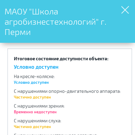
МАОУ "Школа
агробизнестехнологий" г.
Перми
Итоговое состояние доступности объекта:
Условно доступен
На кресле-коляске
:
Условно доступен
С нарушениями опорно-двигательного аппарата
:
Частично доступен
С нарушениями зрения
:
Временно недоступен
С нарушениями слуха
:
Частично доступен