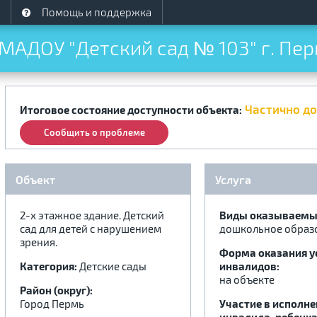
Помощь и поддержка
МАДОУ "Детский сад № 103" г. Пер
Частично д
Итоговое состояние доступности объекта:
Сообщить о проблеме
Объект
Услуга
2-х этажное здание. Детский
Виды оказываемых
сад для детей с нарушением
дошкольное образ
зрения.
Форма оказания у
Категория:
Детские сады
инвалидов:
на объекте
Район (округ):
Город Пермь
Участие в исполн