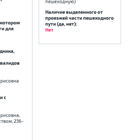
-
пешеходную)
Наличие выделенного от
проезжей части пешеходного
 котором
пути (да, нет):
ги для
Нет
дника,
нвалидов
орисовна
и с
рисовна,
твом, 236-