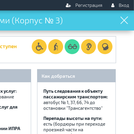
Регистрация
Вход
ми (Корпус № 3)
оступен
Как добраться
 услуг:
Путь следования к объекту
ование
пассажирским транспортом:
автобус № 1, 37, 66, 74 до
слуг для
остановки "Трансагентство"
Перепады высоты на пути:
есть (бордюры при переходе
ении ИПРА
проезжей части на