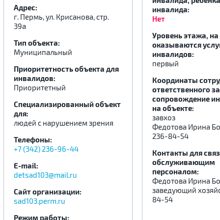
инвалида, ребенка
Адрес:
инвалида:
г. Пермь, ул. Крисанова, стр.
Нет
39а
.
.
.
Уровень этажа, на
Тип объекта:
оказываются услу
Муниципальный
инвалидов:
первый
Приоритетность объекта для
инвалидов:
Координаты сотру
Приоритетный
ответственного за
сопровождение и
Специализированный объект
на объекте:
для:
завхоз
людей с нарушением зрения
Федотова Ирина Б
236-84-54
Телефоны:
+7 (342) 236-96-44
Контакты для связ
обслуживающим
E-mail:
персоналом:
detsad103@mail.ru
Федотова Ирина Бо
заведующий хозяйс
Сайт организации:
84-54
sad103.perm.ru
Режим работы: