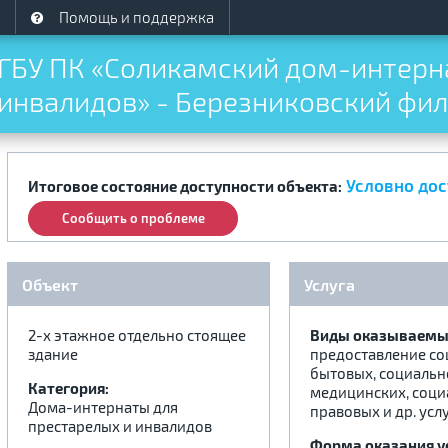
Помощь и поддержка
ГБУ ПК «Соликамский дом-интерна
инвалидов» - Березниковский фи
Условно дос
Итоговое состояние доступности объекта:
Сообщить о проблеме
Объект
Услуга
2-х этажное отдельно стоящее
Виды оказываемых
здание
предоставление со
бытовых, социальн
Категория:
медицинских, соци
Дома-интернаты для
правовых и др. усл
престарелых и инвалидов
Форма оказания у