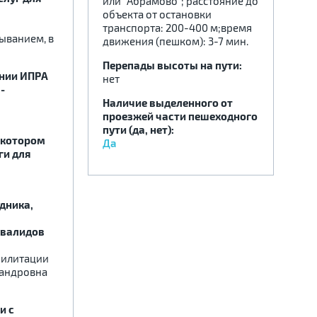
или "Абрамово"; расстояние до
объекта от остановки
транспорта: 200-400 м;время
ыванием, в
движения (пешком): 3-7 мин.
Перепады высоты на пути:
ении ИПРА
нет
-
Наличие выделенного от
проезжей части пешеходного
пути (да, нет):
 котором
Да
ги для
дника,
нвалидов
билитации
сандровна
и с