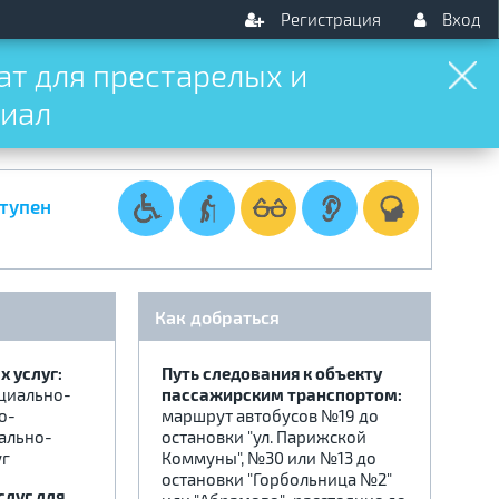
Регистрация
Вход
т для престарелых и
лиал
тупен
Как добраться
 услуг:
Путь следования к объекту
циально-
пассажирским транспортом:
о-
маршрут автобусов №19 до
ально-
остановки "ул. Парижской
уг
Коммуны", №30 или №13 до
остановки "Горбольница №2"
слуг для