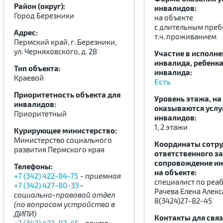
Район (округ):
инвалидов:
Город Березники
на объекте
с длительным преб
Адрес:
.
.
.
т.ч. проживанием
Пермский край, г. Березники,
ул. Черняховского, д. 28
Участие в исполн
инвалида, ребенка
Тип объекта:
инвалида:
Краевой
Есть
Приоритетность объекта для
Уровень этажа, на
инвалидов:
оказываются услу
Приоритетный
инвалидов:
1, 2 этажи
Курирующее министерство:
Министерство социального
Координаты сотру
развития Пермского края
ответственного за
сопровождение и
Телефоны:
на объекте:
+7 (342) 422-84-75
- приемная
специалист по реа
+7 (342) 427-80-33
-
Рачева Елена Алек
социально-правовой отдел
8(3424)27-82-45
(по вопросом устройства в
ДИПИ)
Контакты для связ