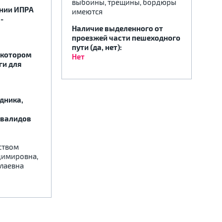
выбоины, трещины, бордюры
ении ИПРА
имеются
-
Наличие выделенного от
проезжей части пешеходного
пути (да, нет):
 котором
Нет
ги для
дника,
нвалидов
ством
димировна,
олаевна