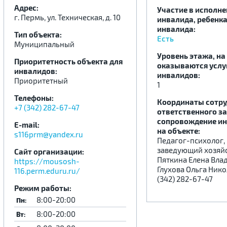
Адрес:
Участие в исполн
г. Пермь, ул. Техническая, д. 10
инвалида, ребенка
инвалида:
.
.
.
Тип объекта:
Есть
Муниципальный
Уровень этажа, на
Приоритетность объекта для
оказываются услу
инвалидов:
инвалидов:
Приоритетный
1
Телефоны:
Координаты сотру
+7 (342) 282-67-47
ответственного за
сопровождение и
E-mail:
на объекте:
s116prm@yandex.ru
Педагог-психолог,
заведующий хозяй
Сайт организации:
Пяткина Елена Вла
https://mousosh-
Глухова Ольга Ник
116.perm.eduru.ru/
(342) 282-67-47
Режим работы:
8:00-20:00
Пн:
8:00-20:00
Вт: