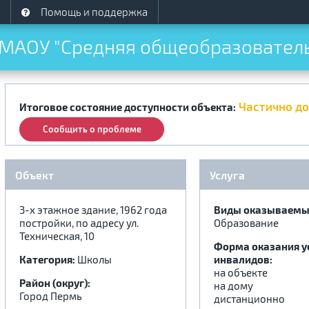
Помощь и поддержка
МАОУ "Средняя общеобразовательн
Частично д
Итоговое состояние доступности объекта:
Сообщить о проблеме
Объект
Услуга
3-х этажное здание, 1962 года
Виды оказываемых
постройки, по адресу ул.
Образование
Техническая, 10
Форма оказания у
Категория:
Школы
инвалидов:
на объекте
Район (округ):
на дому
Город Пермь
дистанционно