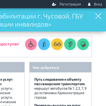
Регистрация
Вход
билитации г. Чусовой, ГБУ
ации инвалидов»
едоступен
Как добраться
 услуг:
Путь следования к объекту
е
пассажирским транспортом:
услуги,
маршрут автобусов № 1, 2,3, 7, 9
инские
до остановки Администрация
услуги,
города
огические
Перепады высоты на пути: