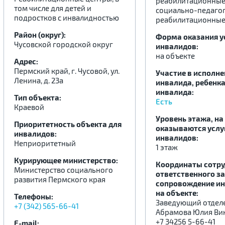
реабилитационные 
том числе для детей и
социально-педаго
подростков с инвалидностью
реабилитационные
.
.
.
Район (округ):
Форма оказания у
Чусовской городской округ
инвалидов:
на объекте
Адрес:
Пермский край, г. Чусовой, ул.
Участие в исполн
Ленина, д. 23а
инвалида, ребенка
инвалида:
Тип объекта:
Есть
Краевой
Уровень этажа, на
Приоритетность объекта для
оказываются услу
инвалидов:
инвалидов:
Неприоритетный
1 этаж
Курирующее министерство:
Координаты сотру
Министерство социального
ответственного за
развития Пермского края
сопровождение и
на объекте:
Телефоны:
Заведующий отдел
+7 (342) 565-66-41
Абрамова Юлия Ви
+7 34256 5-66-41
E-mail: