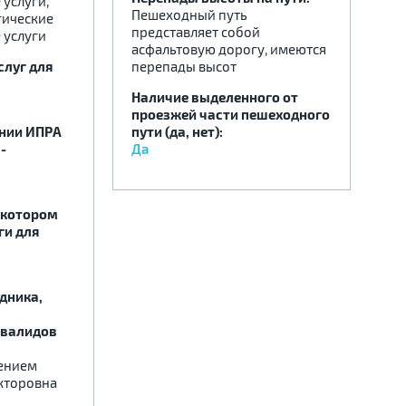
услуги,
Пешеходный путь
гические
представляет собой
 услуги
асфальтовую дорогу, имеются
слуг для
перепады высот
Наличие выделенного от
проезжей части пешеходного
ении ИПРА
пути (да, нет):
-
Да
 котором
ги для
дника,
нвалидов
ением
кторовна