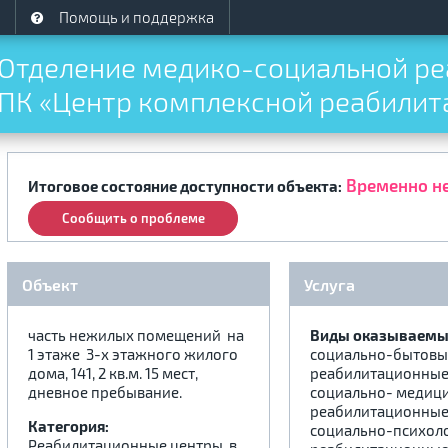
Помощь и поддержка
Отделение медико-социальной реа
ПК «Центр комплексной реабилит
Временно н
Итоговое состояние доступности объекта:
Сообщить о проблеме
Объект
Услуга
часть нежилых помещений на
Виды оказываемых
1 этаже 3-х этажного жилого
социально-бытовы
дома, 141, 2 кв.м. 15 мест,
реабилитационные 
дневное пребывание.
социально- медиц
реабилитационные 
Категория:
социально-психол
Реабилитационные центры, в